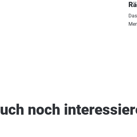
Rä
Das
Men
uch noch interessie