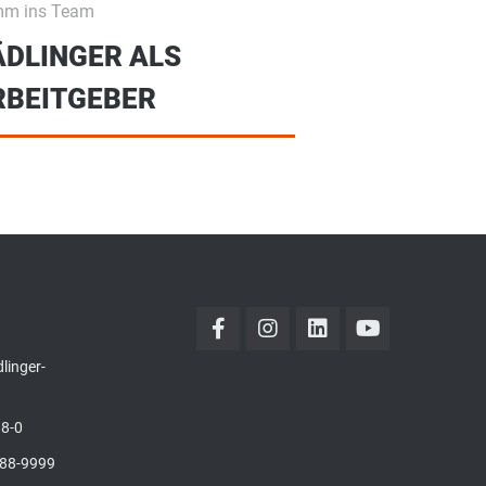
m ins Team
ÄDLINGER ALS
RBEITGEBER
linger-
8-0
088-9999