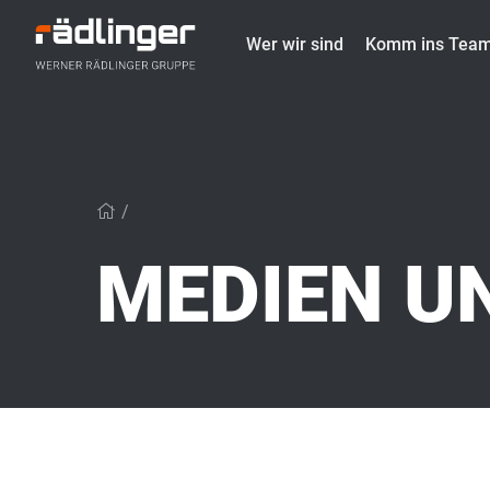
Wer wir sind
Komm ins Tea
/
MEDIEN U