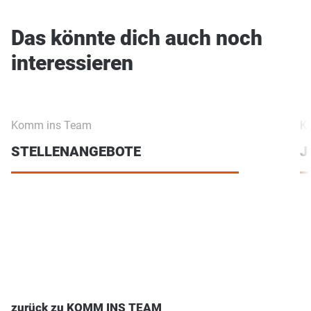
Das könnte dich auch noch
interessieren
Komm ins Team
K
STELLENANGEBOTE
J
zurück zu KOMM INS TEAM